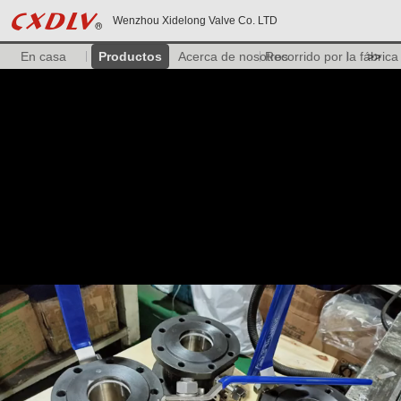
Wenzhou Xidelong Valve Co. LTD
En casa
Productos
Acerca de nosotros
Recorrido por la fábrica
>>