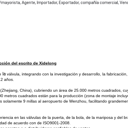
r/mayorista, Agente, Importador, Exportador, compañía comercial, Ven
cción del escrito de Xidelong
la
e
válvula, integrando con la investigación y desarrollo, la fabricación
12 años.
 (Zhejiang, China), cubriendo un área de 25.000 metros cuadrados, cu
000 metros cuadrados están para la producción (zona de montaje inclu
 es solamente 9 millas al aeropuerto de Wenzhou, facilitando grandemen
eriencia en las válvulas de la puerta, de la bola, de la mariposa y del 
alidad de acuerdo con de ISO9001-2008.