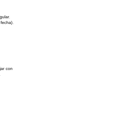
gular.
 fecha).
jar con
.