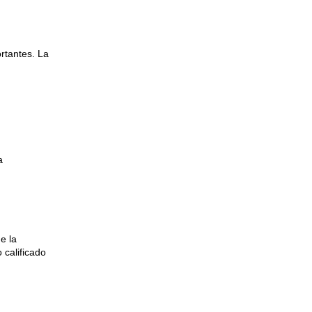
ortantes. La
a
e la
 calificado