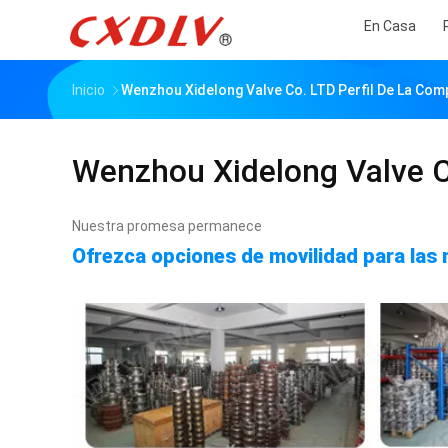
En Casa
Inicio
Wenzhou Xidelong Valve Co. LTD Perfil De La Com
Wenzhou Xidelong Valve C
Nuestra promesa permanece
Ofrezca opciones de movilidad para las 