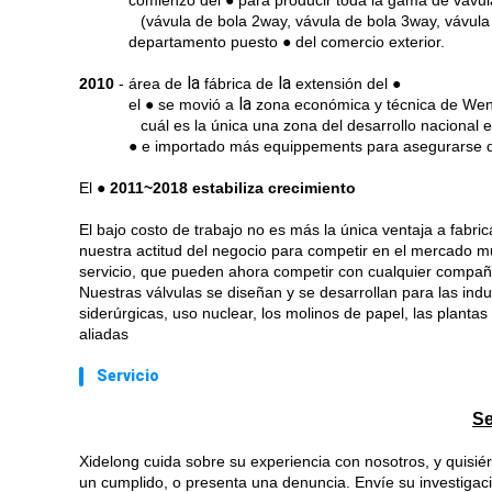
2009
-
comienzo del ● para producir toda la gama de vávul
(vávula de bola 2way, vávula de bola 3way, vávula
2009
-
departamento puesto ● del comercio exterior.
la
la
2010
- área de
fábrica de
extensión del ●
la
2010
-
el ● se movió a
zona económica y técnica de Wen
cuál es la única una zona del desarrollo nacional
2010
-
● e importado más equippements para asegurarse d
El ●
2011~2018 estabiliza crecimiento
El bajo costo de trabajo no es más la única ventaja a fabr
nuestra actitud del negocio para competir en el mercado m
servicio, que pueden ahora competir con cualquier compañ
Nuestras válvulas se diseñan y se desarrollan para las indust
siderúrgicas, uso nuclear, los molinos de papel, las plantas 
aliadas
Servicio
Se
Xidelong cuida sobre su experiencia con nosotros, y quisi
un cumplido, o presenta una denuncia. Envíe su investigació