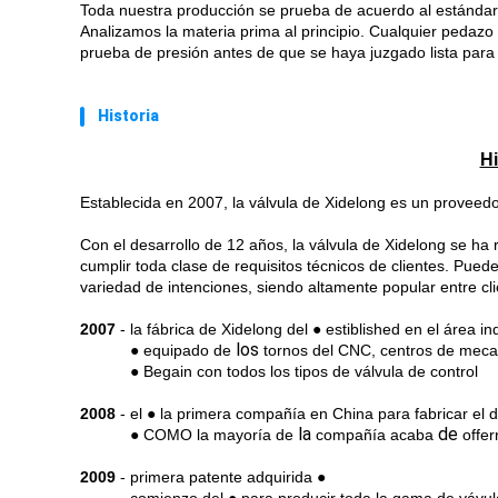
Toda nuestra producción se prueba de acuerdo al estándar
Analizamos la materia prima al principio. Cualquier pedazo 
prueba de presión antes de que se haya juzgado lista para 
Historia
Hi
Establecida en 2007, la válvula de Xidelong es un proveedor
Con el desarrollo de 12 años, la válvula de Xidelong se ha 
cumplir toda clase de requisitos técnicos de clientes. Pued
variedad de intenciones, siendo altamente popular entre cli
2007
- la fábrica de Xidelong del ● estiblished en el área 
los
2007
-
● equipado de
tornos del CNC, centros de meca
2007
-
● Begain con todos los tipos de válvula de control
2008
- el ● la primera compañía en China para fabricar el do
la
de
2008
-
● COMO la mayoría de
compañía acaba
offer
2009
- primera patente adquirida ●