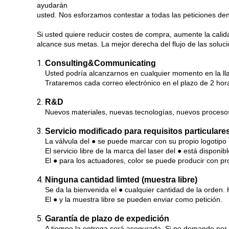
ayudarán
usted. Nos esforzamos contestar a todas las peticiones den
Si usted quiere reducir costes de compra, aumente la cali
alcance sus metas. La mejor derecha del flujo de las soluc
1.
Consulting&Communicating
Usted podría alcanzarnos en cualquier momento en la lla
Trataremos cada correo electrónico en el plazo de 2 h
2.
R&D
Nuevos materiales, nuevas tecnologías, nuevos proceso
3.
Servicio modificado para requisitos particulare
La válvula del ● se puede marcar con su propio logotipo
El servicio libre de la marca del laser del ● está disponibl
El ● para los actuadores, color se puede producir con pro
4.
Ninguna cantidad limted (muestra libre)
Se da la bienvenida el ● cualquier cantidad de la orden.
El ● y la muestra libre se pueden enviar como petición.
5.
Garantía de plazo de expedición
A tiempo la entrega será asegurada. Si no demande por 