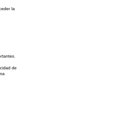
ceder la
rtantes.
acidad de
una
s.