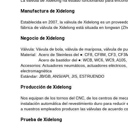
La válvula de Xidelong ha estado funcionando para encontra
Manufactura de Xidelong
Establecida en 2007, la válvula de Xidelong es un proveedor
fábrica de válvula de Xidelong está situada en longwan (Zh
Negocio de Xidelong
Válvula: Vávula de bola, válvula de mariposa, válvula de pue
Material: Acero de Steinless del ●: CF8, CF8M, CF3, CF3M
Material:
Acero de bastidor del ●: WCB, WC6, WC9, A105,
Accesorios: Actuadores neumáticos, actuadores eléctricos, e
electromagnética
Estándar: JB/GB, ANSI/API, JIS, ESTRUENDO
Producción de Xidelong
Nos equipan de los tornos del CNC, de los centros de mecan
instalación automática del revestimiento duro para reducir 
a nuestros empleados producen las válvulas de acuerdo co
Prueba de Xidelong