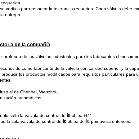
 requerida.
se verifica para respetar la tolerancia requerida. Cada válvula debe ex
la entrega.
storia de la compañía
 preferido de las válvulas industriales para los fabricantes chinos impo
reconocido como fabricante de la válvula con calidad superior y la cap
e producir los productos modificados para requisitos particulares para 
entes.
industrial de Chenbei, Wenzhou.
nización automáticos.
la
ble salta la válvula de control de
oblea H74.
la
la
red la sola válvula de control de
oblea de
primavera entonce