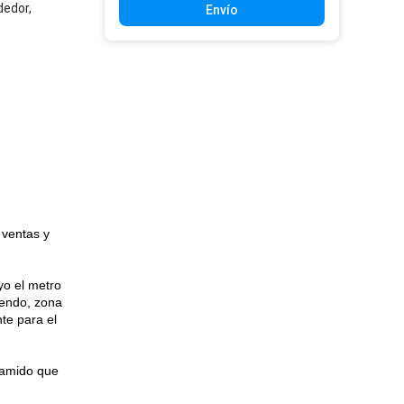
dedor,
Envío
, ventas y
yo el metro
yendo, zona
te para el
bramido que