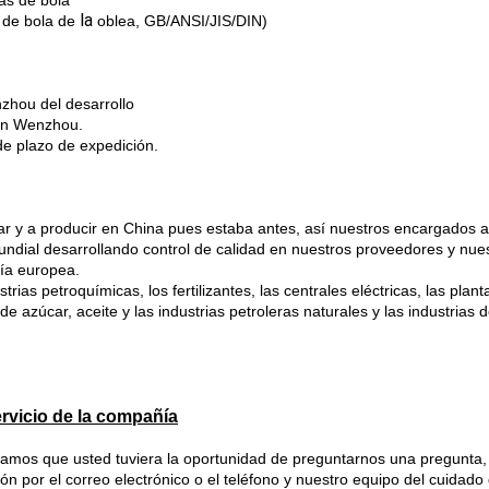
as de bola
la
 de bola de
oblea, GB/ANSI/JIS/DIN)
F
zhou del desarrollo
 en Wenzhou.
e plazo de expedición.
icar y a producir en China pues estaba antes, así nuestros encargados
undial desarrollando control de calidad en nuestros proveedores y nue
ía europea.
rias petroquímicas, los fertilizantes, las centrales eléctricas, las plant
de azúcar, aceite y las industrias petroleras naturales y las industrias
rvicio de la compañía
éramos que usted tuviera la oportunidad de preguntarnos una pregunta,
n por el correo electrónico o el teléfono y nuestro equipo del cuidado 