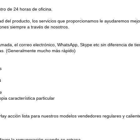
tro de 24 horas de oficina.
dad del producto, los servicios que proporcionamos le ayudaremos mejo
iones siempre a través de nosotros.
mada, el correo electrónico, WhatsApp, Skype etc sin diferencia de ti
oras. (Generalmente mucho más rápido)
s
s
e
pia característica particular
 Hay
acción lista
para nuestros modelos vendedores regulares y calient
favor la remuneración cuando se retrasa.