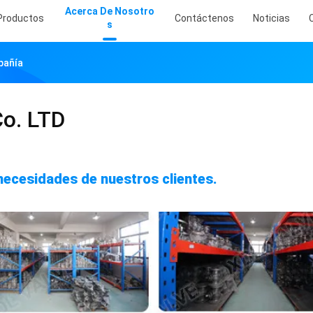
Acerca De Nosotro
Productos
Contáctenos
Noticias
S
pañía
o. LTD
necesidades de nuestros clientes.