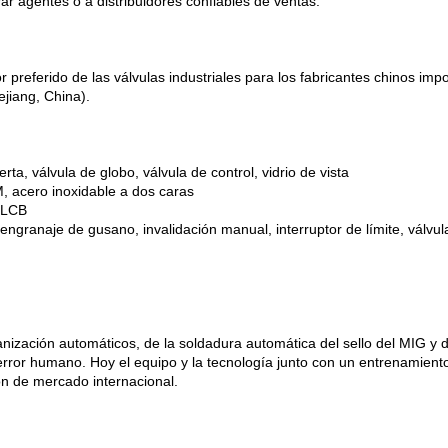
r agentes o a distribuidores confiables de ventas.
 preferido de las válvulas industriales para los fabricantes chinos imp
ejiang, China).
rta, válvula de globo, válvula de control, vidrio de vista
, acero inoxidable a dos caras
 LCB
ngranaje de gusano, invalidación manual, interruptor de límite, válvul
ización automáticos, de la soldadura automática del sello del MIG y d
error humano. Hoy el equipo y la tecnología junto con un entrenamiento
n de mercado internacional.