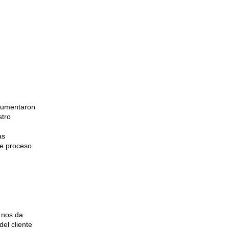
 aumentaron
stro
as
 de proceso
 nos da
del cliente