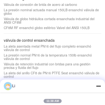
Válvula de conexión de brida de acero al carbono
La presión nominal actuada manual 150LB ensanchó válvula de
globo
Válvula de globo hidráulica cortada ensanchada industrial del
ANSI CF8M
CF8M RF ensanchó globo esférico Valvel del ANSI 150LB
válvula de control ensanchada
La aleta asentada metal PN16 del flujo completo ensanchó
válvula de control
La presión normal PN16 de la temperatura 150lb ensanchó
válvula de control
Válvula de retención industrial con bridas para una gestión
precisa y fluida del flujo
La aleta del anillo CF8 de PN16 PTFE Seat ensanchó válvula de
control
Li
Hombre válvula de bola roscada
Válvula de bola roscada de 1 pieza Q11F, Cuerpo SS316, Asiento
PTFE, Clase 1000 Conexión BSP, Palanca de manija de acero
11:38 AM
inoxidable