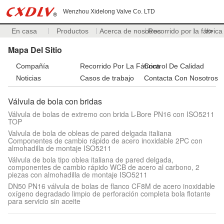
Wenzhou Xidelong Valve Co. LTD
En casa
Productos
Acerca de nosotros
Recorrido por la fábrica
>>
Mapa Del Sitio
Compañía
Recorrido Por La Fábrica
Control De Calidad
Noticias
Casos de trabajo
Contacta Con Nosotros
Válvula de bola con bridas
Válvula de bolas de extremo con brida L-Bore PN16 con ISO5211
TOP
Valvula de bola de obleas de pared delgada italiana
Componentes de cambio rápido de acero inoxidable 2PC con
almohadilla de montaje ISO5211
Válvula de bola tipo oblea italiana de pared delgada,
componentes de cambio rápido WCB de acero al carbono, 2
piezas con almohadilla de montaje ISO5211
DN50 PN16 válvula de bolas de flanco CF8M de acero inoxidable
oxígeno degradado limpio de perforación completa bola flotante
para servicio sin aceite