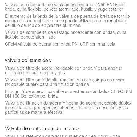
Válvula de compuerta de vástago ascendente DN50 PN16 con
brida, cuña flexible, bonete atornillado, husillo y yugo exterior
El extremo de la brida de la válvula de puerta de brida de tornillo
oscuro de acero al carbono se puede utilizar para la regulación
del flujo de líquido en plantas químicas.
Válvula de compuerta de vástago ascendente con bridas, cuña
flexible, bonete atornillado
CF8M válvula de puerta con brida PN16RF con manivela
válvula del tamiz de y
Válvula de filtro de acero inoxidable con brida Y para ahorrar
energía con aceite, agua y gas
Válvula de filtro en Y de alto rendimiento con cuerpo de acero
inoxidable dúplex para una filtración óptima
Filtro en Y de acero inoxidable con extremos bridados CF8/CF8M
DN 100 Conexión por brida
Válvula de filtración duradera Y hecha de acero inoxidable dúplex
diseñada para proteger las tuberías filtrando los desechos y las
partículas de manera efectiva
Válvula de control dual de la placa
Válvula de retención de placas duales de oblea DN65 PN16,