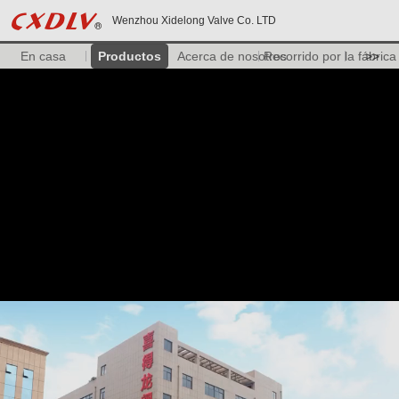
Wenzhou Xidelong Valve Co. LTD
En casa
Productos
Acerca de nosotros
Recorrido por la fábrica
>>