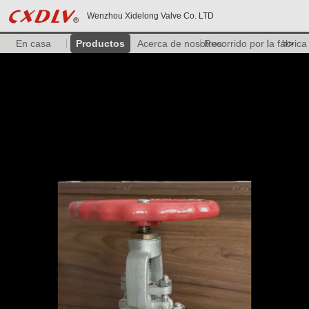
Wenzhou Xidelong Valve Co. LTD
En casa
Productos
Acerca de nosotros
Recorrido por la fábrica
>>