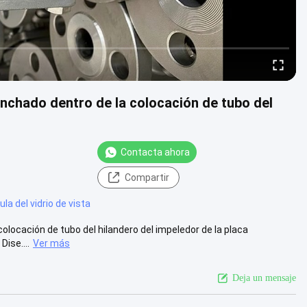
sanchado dentro de la colocación de tubo del
Contacta ahora
Compartir
ula del vidrio de vista
 colocación de tubo del hilandero del impeledor de la placa
ise....
Ver más
Deja un mensaje