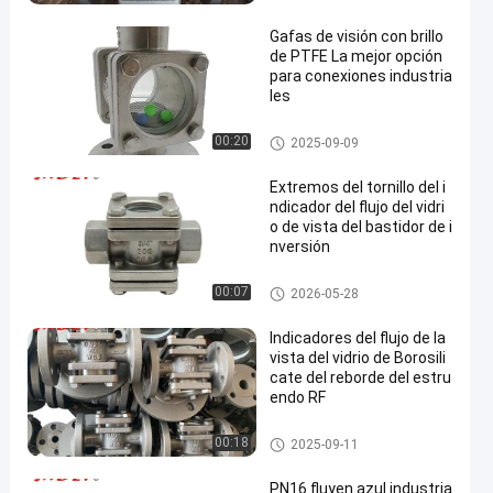
recisa del flujo de líquido
Gafas de visión con brillo
de PTFE La mejor opción
para conexiones industria
les
mirilla con bridas
00:20
2025-09-09
Extremos del tornillo del i
ndicador del flujo del vidri
o de vista del bastidor de i
nversión
mirilla con bridas
00:07
2026-05-28
Indicadores del flujo de la
vista del vidrio de Borosili
cate del reborde del estru
endo RF
mirilla con bridas
00:18
2025-09-11
PN16 fluyen azul industria