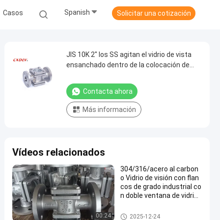
Spanish
Casos
Solicitar una cotización
JIS 10K 2" los SS agitan el vidrio de vista
ensanchado dentro de la colocación de
tubo del hilandero del impeledor de la placa
Contacta ahora
Más información
Vídeos relacionados
304/316/acero al carbon
o Vidrio de visión con flan
cos de grado industrial co
n doble ventana de vidrio
para una inspección visua
l clara y una verificación p
mirilla con bridas
00:24
2025-12-24