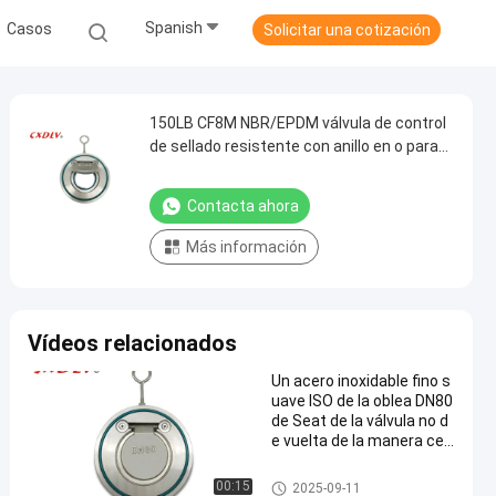
Spanish
Casos
Solicitar una cotización
150LB CF8M NBR/EPDM válvula de control
de sellado resistente con anillo en o para
agua/vapor/aceite/gas
Contacta ahora
Más información
Vídeos relacionados
Un acero inoxidable fino s
uave ISO de la oblea DN80
de Seat de la válvula no d
e vuelta de la manera cer
tificado
Válvula de control de oscilació
00:15
2025-09-11