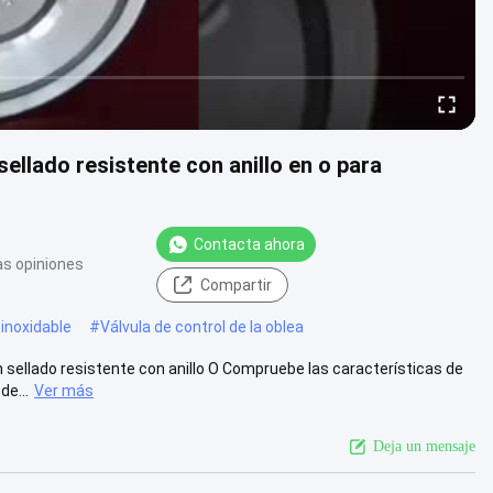
llado resistente con anillo en o para
Contacta ahora
as opiniones
Compartir
 inoxidable
#
Válvula de control de la oblea
 sellado resistente con anillo O Compruebe las características de
de...
Ver más
Deja un mensaje