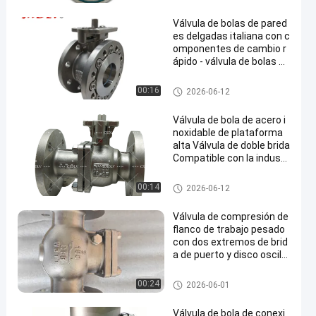
n
Válvula de bolas de pared
es delgadas italiana con c
omponentes de cambio r
ápido - válvula de bolas de
acero inoxidable
Válvula de bola con bridas
00:16
2026-06-12
Válvula de bola de acero i
noxidable de plataforma
alta Válvula de doble brida
Compatible con la industr
ia
Vávula de bola de acero inoxid
00:14
2026-06-12
able
Válvula de compresión de
flanco de trabajo pesado
con dos extremos de brid
a de puerto y disco oscila
nte de un solo sentido par
a el manejo de fluidos ind
válvula de control ensanchad
00:24
2026-06-01
ustriales
a
Válvula de bola de conexi