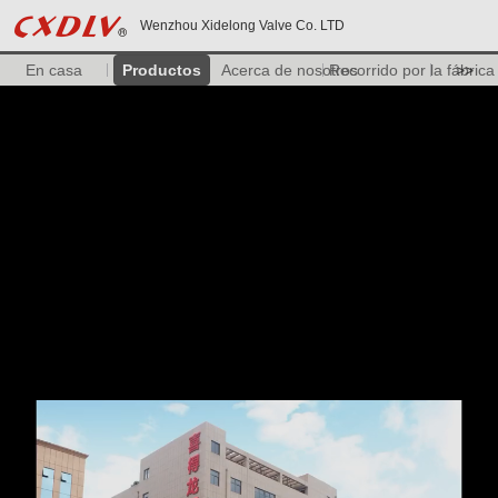
Wenzhou Xidelong Valve Co. LTD
En casa
Productos
Acerca de nosotros
Recorrido por la fábrica
>>