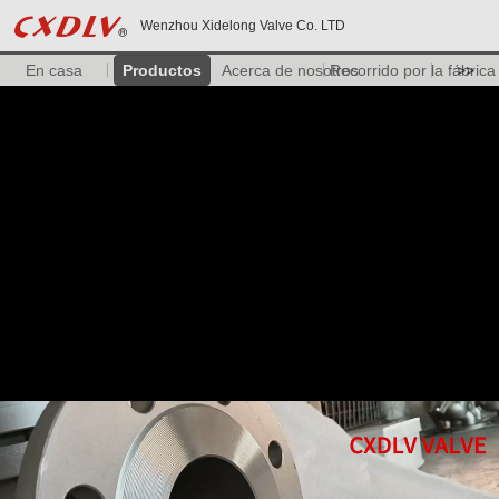
Wenzhou Xidelong Valve Co. LTD
En casa
Productos
Acerca de nosotros
Recorrido por la fábrica
>>