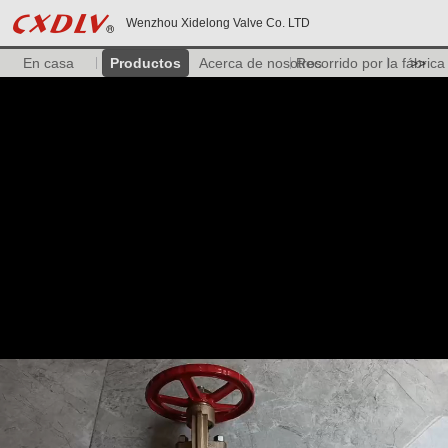
Wenzhou Xidelong Valve Co. LTD
En casa
Productos
Acerca de nosotros
Recorrido por la fábrica
>>