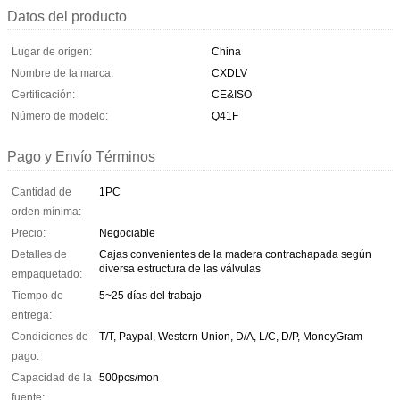
Datos del producto
Lugar de origen:
China
Nombre de la marca:
CXDLV
Certificación:
CE&ISO
Número de modelo:
Q41F
Pago y Envío Términos
Cantidad de
1PC
orden mínima:
Precio:
Negociable
Detalles de
Cajas convenientes de la madera contrachapada según
diversa estructura de las válvulas
empaquetado:
Tiempo de
5~25 días del trabajo
entrega:
Condiciones de
T/T, Paypal, Western Union, D/A, L/C, D/P, MoneyGram
pago:
Capacidad de la
500pcs/mon
fuente: