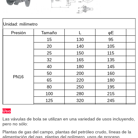
Unidad: milímetro
Presión
Tamaño
L
φE
15
130
95
20
140
105
25
150
115
32
165
135
40
180
145
50
200
160
PN16
65
220
180
80
250
195
100
280
215
125
320
245
150
360
280
Uso
200
400
335
Las vávulas de bola se utilizan en una variedad de usos incluyendo,
pero no sólo:
Plantas de gas del campo, plantas del petróleo crudo, líneas de la
alimentación del gas, plantas del polímero, usos de proceso