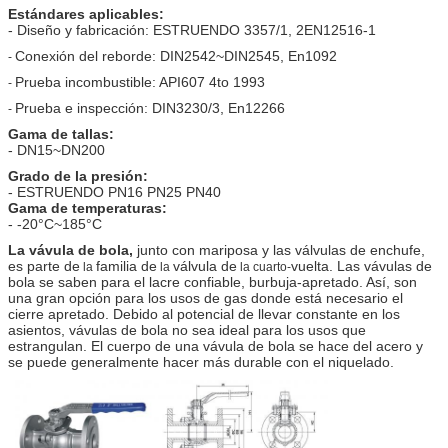
Estándares aplicables:
- Diseño y fabricación: ESTRUENDO 3357/1, 2EN12516-1
Conexión del reborde: DIN2542~DIN2545, En1092
-
Prueba incombustible: API607 4to 1993
-
Prueba e inspección: DIN3230/3, En12266
-
Gama de tallas:
- DN15~DN200
Grado de la presión:
- ESTRUENDO PN16 PN25 PN40
Gama de temperaturas:
- -20°C~185°C
La vávula de bola,
junto con mariposa y las válvulas de enchufe,
es parte de
familia de
válvula de
vuelta. Las vávulas de
la
la
la cuarto-
bola se saben para el lacre confiable, burbuja-apretado. Así, son
una gran opción para los usos de gas donde está necesario el
cierre apretado. Debido al potencial de llevar constante en los
asientos, vávulas de bola no sea ideal para los usos que
estrangulan. El cuerpo de una vávula de bola se hace del acero y
se puede generalmente hacer más durable con el niquelado.