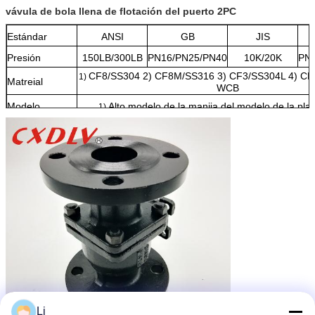
vávula de bola llena de flotación del puerto 2PC
Estándar
ANSI
GB
JIS
Presión
150LB/300LB
PN16/PN25/PN40
10K/20K
PN
CF8/SS304 2) CF8M/SS316 3) CF3/SS304L 4) CF
1)
Matreial
WCB
Modelo
Alto modelo de la manija del modelo de la pla
1)
Li