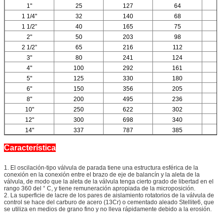
1"
25
127
64
1 1/4"
32
140
68
1 1/2”
40
165
75
2"
50
203
98
2 1/2”
65
216
112
3"
80
241
124
4"
100
292
161
5"
125
330
180
6"
150
356
205
8"
200
495
236
10"
250
622
302
12"
300
698
340
14"
337
787
385
Característica
1. El oscilación-tipo válvula de parada tiene una estructura esférica de la
conexión en la conexión entre el brazo de eje de balancín y la aleta de la
válvula, de modo que la aleta de la válvula tenga cierto grado de libertad en el
rango 360 del ° C, y tiene remuneración apropiada de la microposición.
2. La superficie de lacre de los pares de aislamiento rotatorios de la válvula de
control se hace del carburo de acero (13Cr) o cementado aleado Stellite6, que
se utiliza en medios de grano fino y no lleva rápidamente debido a la erosión.