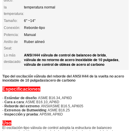
disco:
la
temperatura normal
temperatura:
Tamaño:
6" ~14"
Conexión:
Reborde-tipo
Potencia:
Manual
Anillo de
Ruber alineó
Seat:
ANSI H44 válvula de control de balanceo de brida
Lo más
,
válvula de no retorno de acero inoxidable de 10 pulgadas
,
destacado:
válvula de control de obleas de acero al carbono
Tipo del oscilación válvula del reborde del ANSI H44 de la vuelta no acero
inoxidable de 10 pulgadas/acero de carbono
Especificaciones
-
Estándar de diseño
: ASME B16.34, API6D
-
Cara a cara
: ASME B16.10, API6D
-
Reborde del extremo
: ANSI/ASME B16.5, API605
-
Extremos de Buttwelding
: ASME B16.25
-
Inspección y prueba
: API598, API6D
Uso
El oscilación-tipo válvula de control adopta la estructura de balanceo