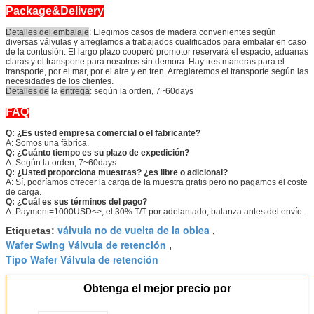
Package&Delivery
Detalles del embalaje
: Elegimos casos de madera convenientes según
diversas válvulas y arreglamos a trabajados cualificados para embalar en caso
de la contusión. El largo plazo cooperó promotor reservará el espacio, aduanas
claras y el transporte para nosotros sin demora. Hay tres maneras para el
transporte, por el mar, por el aire y en tren. Arreglaremos el transporte según las
necesidades de los clientes.
Detalles de
la
entrega
: según la orden, 7~60days
FAQ
Q: ¿Es usted empresa comercial o el fabricante?
A: Somos una fábrica.
Q: ¿Cuánto tiempo es su plazo de expedición?
A: Según la orden, 7~60days.
Q: ¿Usted proporciona muestras? ¿es libre o adicional?
A: Sí, podríamos ofrecer la carga de la muestra gratis pero no pagamos el coste
de carga.
Q: ¿Cuál es sus términos del pago?
A: Payment=1000USD<>, el 30% T/T por adelantado, balanza antes del envío.
válvula no de vuelta de la oblea
Etiquetas:
,
Wafer Swing Válvula de retención
,
Tipo Wafer Válvula de retención
Obtenga el mejor precio por