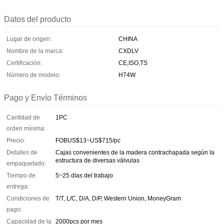
Datos del producto
Lugar de origen:
CHINA
Nombre de la marca:
CXDLV
Certificación:
CE,ISO,TS
Número de modelo:
H74W
Pago y Envío Términos
Cantidad de
1PC
orden mínima:
Precio:
FOBUS$13~US$715/pc
Detalles de
Cajas convenientes de la madera contrachapada según la
estructura de diversas válvulas
empaquetado:
Tiempo de
5~25 días del trabajo
entrega:
Condiciones de
T/T, L/C, D/A, D/P, Western Union, MoneyGram
pago:
Capacidad de la
2000pcs por mes