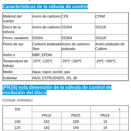
Características de la válvula de control
Material del
Acero de carbono
CF8
CF8M
cuerpo
Disco de la
Acero de carbono
SS304
SS316
válvula
Perno, lavadora
SS304
SS304
SS316
Perno de ojo
Carbono plateado
Acero de carbono
Acero plateado de
Stee
plateado
Catbon
Anillo o
NBR, EPDM
Temperatura de
-20℃~120℃
-29℃~180℃
-29℃~180℃
trabajo
Medio
Agua, vapor, aceite, gas
Estándar
ANSI, ESTRUENDO, JIS, JB
(PN16) sola dimensión de la válvula de control de
oscilación del disco
(Unidad: milímetro)
DN
L
PN16
PN25
PN16
100
162
168
16
125
192
194
16