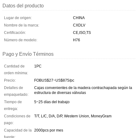
Datos del producto
Lugar de origen:
CHINA
Nombre de la marca:
CXDLV
Certificación:
CE,ISO,TS
Número de modelo:
H76
Pago y Envío Términos
Cantidad de
1PC
orden mínima:
Precio:
FOBUS$27~US$875/pc
Detalles de
Cajas convenientes de la madera contrachapada según la
estructura de diversas válvulas
empaquetado:
Tiempo de
5~25 días del trabajo
entrega:
Condiciones de
T/T, L/C, D/A, D/P, Western Union, MoneyGram
pago:
Capacidad de la
2000pcs por mes
fuente: