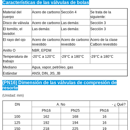
Características de las válvulas de bolas
Material del
Acero de carbono
Sección 4
Se trata de la
cuerpo
siguiente:
Disco de válvula
Acero de carbono
Las demás:
Sección 3
El tornillo, el
Las demás:
Las demás:
Sección 3
lavador.
El rayo del ojo
Acero de carbono
Acero de carbono
Acero de la clase
revestido
revestido
Catbon revestido
Anillo O
NBR, EPDM
Temperatura de
-20°C a 120°C
-29°C a 180°C
-29°C a 180°C
trabajo
Mediano
Agua, vapor, petróleo, gas
Estándar
ANSI, DIN, JIS, JB
(PN16) Dimensión de las válvulas de compresión de
resorte
(Unidad: mm)
DN
A. No
- ¿ Qué?
PN16
PN25
PN16
100
162
168
16
125
192
194
16
150
218
225
19