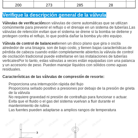
200
273
285
28
Verifique la descripción general de la válvula
Válvulas de verificación
son válvulas de cierre automáticas que se utilizan
comúnmente para prevenir el reflujo o el drenaje en un sistema de tuberías.Las
válvulas de retención evitan que el sistema se drene si la bomba se detiene y
protegen contra el reflujo, lo que podría dañar la bomba y/u otro equipo.
Válvula de control de balanceo
tienen un disco plano que gira o oscila
alrededor de una bisagra. son de bajo costo, y tienen bajas características de
pérdida de cabeza cuando están completamente abiertos.la válvula de control
de oscilación tradicional puede estrellarse en las instalaciones de tuberías
verticalesPor lo tanto, estas válvulas a veces están equipadas con una palanca
y un accesorio de peso. Pueden manejar líquidos con sólidos como aguas
residuales.
Características de las válvulas de compresión de resorte:
Proporciona una interrupción rápida del flujo
Proporciona sellado positivo a presiones por debajo de la presión de grieta
de la válvula
No requiere gravedad ni presión de contraflujo para funcionar o actuar.
Evita que el fluido o el gas del sistema vuelvan a fluir durante el
mantenimiento de rutina
Las fuentes pueden adaptarse a amplios rangos de temperatura