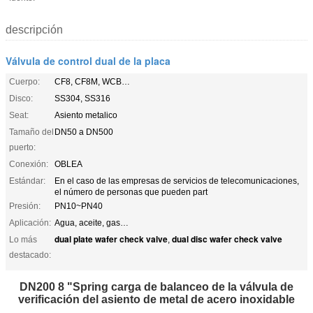
descripción
Válvula de control dual de la placa
Cuerpo:
CF8, CF8M, WCB…
Disco:
SS304, SS316
Seat:
Asiento metalico
Tamaño del
DN50 a DN500
puerto:
Conexión:
OBLEA
Estándar:
En el caso de las empresas de servicios de telecomunicaciones,
el número de personas que pueden part
Presión:
PN10~PN40
Aplicación:
Agua, aceite, gas…
dual plate wafer check valve
dual disc wafer check valve
Lo más
,
destacado:
DN200 8 "Spring carga de balanceo de la válvula de
verificación del asiento de metal de acero inoxidable