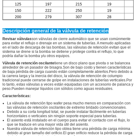
125
197
215
19
150
222
250
19
200
279
307
28
Descripción general de la válvula de retención
Revisar válvulas
son válvulas de cierre automático que se usan comúnmente
para evitar el reflujo o drenaje en un sistema de tuberías. A menudo aplicadas
en el lado de descarga de las bombas, las válvulas de retención evitan que el
sistema se drene si la bomba se detiene y protege contra el reflujo, lo que
podría dañar la bomba y/u otros equipos.
Válvula de retención oscilante
tiene un disco plano que pivota o se balancea
alrededor de un pasador de bisagra.Son de bajo costo y tienen características
de baja pérdida de carga cuando están completamente abiertos.Pero debido a
la carrera larga y la inercia del disco, la válvula de retención de columpio
tradicional puede cerrarse de golpe en instalaciones de tuberías verticales.Por
lo tanto, estas válvulas a veces están equipadas con un accesorio de palanca y
peso.Pueden manejar líquidos con sólidos como aguas residuales.
Características:
La válvula de retención tipo wafer pesa mucho menos en comparación con
las válvulas de retención oscilantes de extremo bridado convencionales.
Debido a su corta longitud total, se puede instalar fácilmente en tuberías
horizontales o verticales sin ningún soporte especial para tuberías.
El asiento está instalado en el cuerpo para evitar el contacto con el flujo, lo
que se traduce en una mayor vida útil del asiento.
Nuestra válvula de retención tipo oblea tiene una pérdida de carga mínima
debido al gran tamaño del orificio.El gran orificio reduce la pérdida de carga