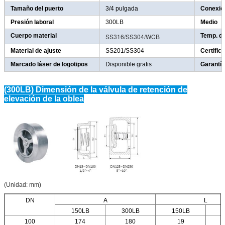
Tamaño del puerto
3/4 pulgada
Conexión
Presión laboral
300LB
Medio
Cuerpo material
SS316/SS304/WCB
Temp. d
Material de ajuste
SS201/SS304
Certific
Marcado láser de logotipos
Disponible gratis
Garantía
(300LB) Dimensión de la válvula de retención de
elevación de la oblea
(Unidad: mm)
DN
A
L
150LB
300LB
150LB
100
174
180
19