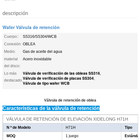
descripción
Wafer Válvula de retención
Cuerpo::
SS316/SS304/WCB
Conexión:
OBLEA
Medio:
Gas de aceite del agua
material
Acero inoxidable
del disco:
Válvula de verificación de las obleas SS316
Lo más
,
Válvula de verificación de placas SS304
,
destacado:
Válvula de tipo wafer WCB
Válvula de retención de oblea
Características de la válvula de retención
VÁLVULA DE RETENCIÓN DE ELEVACIÓN XIDELONG H71H
N º de Modelo
H71H
Tipo
MOQ
1 juego
Estándar