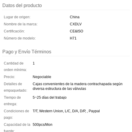
Datos del producto
Lugar de origen:
China
Nombre de la marca:
CXDLV
Certificación:
CE&ISO
Número de modelo:
H71
Pago y Envío Términos
Cantidad de
1
orden mínima:
Precio:
Negociable
Detalles de
Cajas convenientes de la madera contrachapada según
diversa estructura de las válvulas
empaquetado:
Tiempo de
5~25 días del trabajo
entrega:
Condiciones de
T/T, Western Union, L/C, D/A, D/P, , Paypal
pago:
Capacidad de la
500pcs/Mon
fuente: