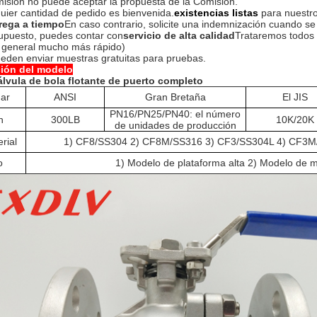
isión no puede aceptar la propuesta de la Comisión.
uier cantidad de pedido es bienvenida.
existencias listas
para nuestr
rega a tiempo
En caso contrario, solicite una indemnización cuando se 
upuesto, puedes contar con
servicio de alta calidad
Trataremos todos 
o general mucho más rápido)
eden enviar muestras gratuitas para pruebas.
ción del modelo
lvula de bola flotante de puerto completo
ar
ANSI
Gran Bretaña
El JIS
PN16/PN25/PN40: el número
n
300LB
10K/20K
de unidades de producción
rial
1) CF8/SS304 2) CF8M/SS316 3) CF3/SS304L 4) CF3M
o
1) Modelo de plataforma alta 2) Modelo de m