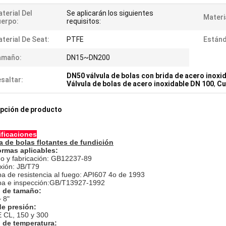
terial Del
Se aplicarán los siguientes
Materi
erpo:
requisitos:
terial De Seat:
PTFE
Estánd
amaño:
DN15~DN200
DN50 válvula de bolas con brida de acero inoxi
saltar:
Válvula de bolas de acero inoxidable DN 100
,
Cu
pción de producto
ficaciones
a de bolas flotantes de fundición
rmas aplicables:
ño y fabricación: GB12237-89
xión: JB/T79
ba de resistencia al fuego: API607 4o de 1993
ba e inspección:GB/T13927-1992
 de tamaño:
~ 8"
de presión:
 CL, 150 y 300
 de temperatura: