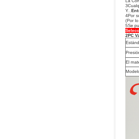
La Com
3Cualq
Y...
Ent
4Por s
(Por l
5Se pu
Selec
2PC Vá
Estánd
Presió
El mate
Model