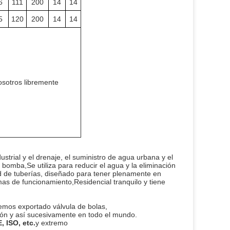
6
111
200
14
14
5
120
200
14
14
osotros libremente
ustrial y el drenaje, el suministro de agua urbana y el
 bomba,Se utiliza para reducir el agua y la eliminación
red de tuberías, diseñado para tener plenamente en
emas de funcionamiento,Residencial tranquilo y tiene
emos exportado válvula de bolas,
sión y así sucesivamente en todo el mundo.
, ISO, etc.
y extremo