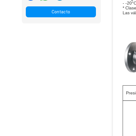
- -20°
* Clas
Contacto
Las vá
Pres