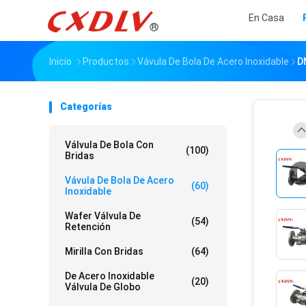
En Casa
Inicio
Productos
Vávula De Bola De Acero Inoxidable
D
Categorías
Válvula De Bola Con
(100)
Bridas
Vávula De Bola De Acero
(60)
Inoxidable
Wafer Válvula De
(54)
Retención
Mirilla Con Bridas
(64)
De Acero Inoxidable
(20)
Válvula De Globo