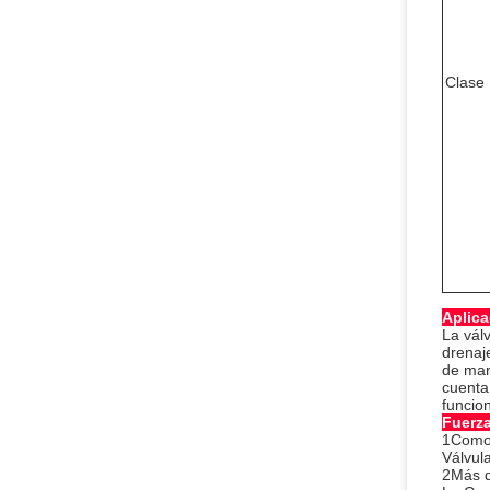
Clase
Aplica
La válv
drenaje
de mar
cuenta
funcio
Fuerza
1Como 
Válvul
2Más d