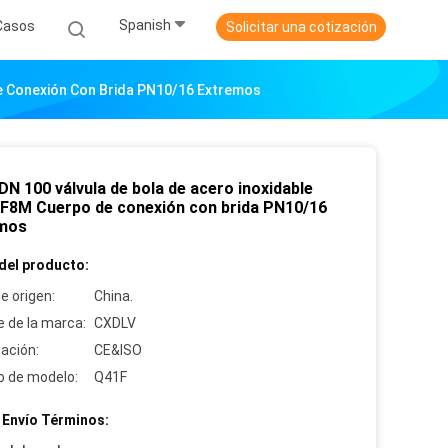
Spanish
Casos
Solicitar una cotización
e Conexión Con Brida PN10/16 Extremos
N 100 válvula de bola de acero inoxidable
F8M Cuerpo de conexión con brida PN10/16
mos
del producto:
e origen:
China.
 de la marca:
CXDLV
cación:
CE&ISO
 de modelo:
Q41F
 Envío Términos: