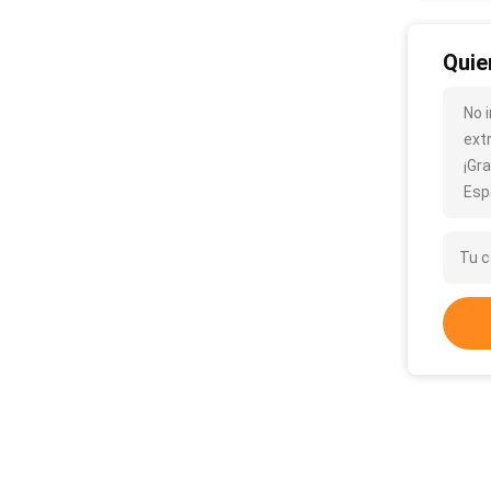
Quie
No 
ext
¡Gra
Esp