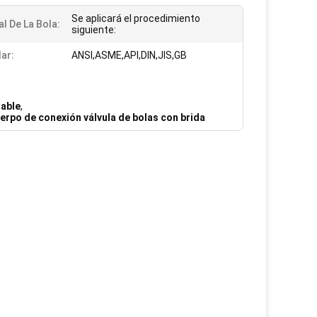
Se aplicará el procedimiento
al De La Bola:
siguiente:
ar:
ANSI,ASME,API,DIN,JIS,GB
dable
,
erpo de conexión válvula de bolas con brida