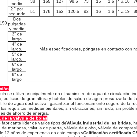
38
165
127
98.5
73
15
1.6
4 a 16
7
media.
2 " por
51
178
152
120.5
92
16
1.6
4 a 19
8
segundo
Dos
 150
pulgadas
y media
3" de
largo
4" de
largo.
Más especificaciones, póngase en contacto con n
5" de
largo.
6" de
largo
8" de
largo
ción
ula se utiliza principalmente en el suministro de agua de circulación ind
, edificios de gran altura y hoteles de salida de agua presurizada de la
tillo de agua destructivo , garantizar el funcionamiento seguro de la 
 los requisitos medioambientales, sin vibraciones, sin ruido, sin probl
nes de ahorro de energía.
 de la válvula de bolas
fabricante líder de varios tipos de
Válvula industrial de las bridas
, h
a de mariposa, válvula de puerta, válvula de globo, válvula de compre
e 12 años de experiencia en este campo y
Calificación certificada CE