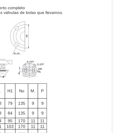
erto completo
as válvulas de bolas que llevamos.
.
H1
No
M.
P
8
79
135
9
9
3
84
135
9
9
4
95
170
11
11
1
103
170
11
11