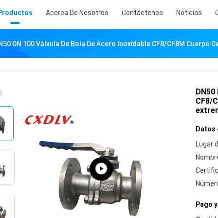
Productos
Acerca De Nosotros
Contáctenos
Noticias
N50 DN 100 Válvula De Bola De Acero Inoxidable CF8/CF8M Cuerpo D
DN50 D
CF8/C
extre
Datos 
Lugar d
Nombre
Certifi
Número
Pago y