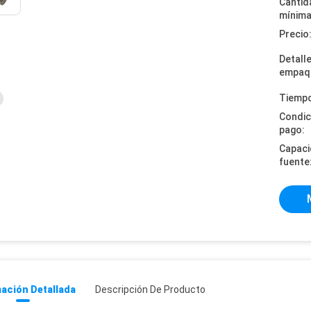
Cantid
mínima
Precio
Detall
empaq
Tiempo
Condic
pago:
Capaci
fuente
ación Detallada
Descripción De Producto