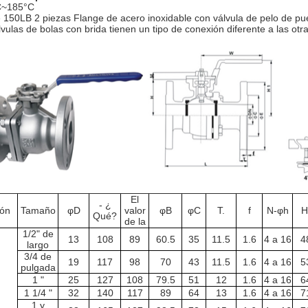
C~185°C
e 150LB 2 piezas Flange de acero inoxidable con válvula de pelo de pu
lvulas de bolas con brida tienen un tipo de conexión diferente a las otr
El
- ¿
ión
Tamaño
φD
valor
φB
φC
T.
f
N-φh
H
Qué?
de la
1/2" de
13
108
89
60.5
35
11.5
1.6
4 a 16
4
largo
3/4 de
19
117
98
70
43
11.5
1.6
4 a 16
5
pulgada
1 "
25
127
108
79.5
51
12
1.6
4 a 16
6
1 1/4 "
32
140
117
89
64
13
1.6
4 a 16
7
1 y