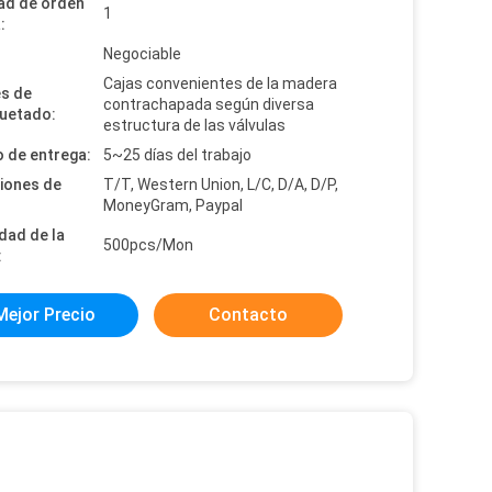
ad de orden
1
:
:
Negociable
Cajas convenientes de la madera
es de
contrachapada según diversa
uetado:
estructura de las válvulas
 de entrega:
5~25 días del trabajo
iones de
T/T, Western Union, L/C, D/A, D/P,
MoneyGram, Paypal
dad de la
500pcs/Mon
:
Mejor Precio
Contacto