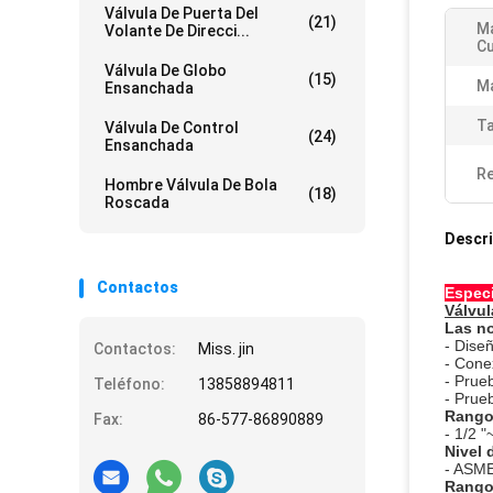
Válvula De Puerta Del
(21)
Ma
Volante De Direcci...
Cu
Válvula De Globo
(15)
Ma
Ensanchada
T
Válvula De Control
(24)
Ensanchada
Re
Hombre Válvula De Bola
(18)
Roscada
Descri
Contactos
Especi
Válvul
Las no
- Dise
Contactos:
Miss. jin
- Cone
- Prue
Teléfono:
13858894811
- Prue
Rango
Fax:
86-577-86890889
- 1/2 "
Nivel 
- ASME
Rango