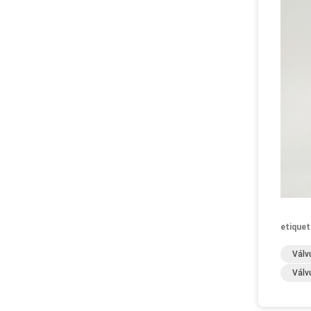
etiquet
Válv
Válv