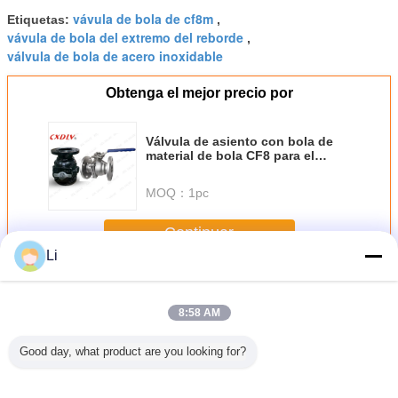
vávula de bola de cf8m
Etiquetas:
,
vávula de bola del extremo del reborde
,
válvula de bola de acero inoxidable
Obtenga el mejor precio por
Válvula de asiento con bola de
material de bola CF8 para el
rango de altas temperaturas de
-20 oC a 280 oC
MOQ：
1pc
Continuar
Li
Válvula de bola con bridas
Más
8:58 AM
Good day, what product are you looking for?
 de bola
Válvula de bola
Válvula de bola
Válvula de bola
Válvula d
cero
de borde L de
robusta diseñada
de wafer de acero
de fla