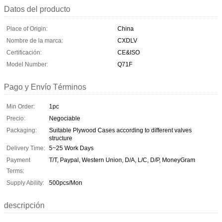
Datos del producto
Place of Origin:
China
Nombre de la marca:
CXDLV
Certificación:
CE&ISO
Model Number:
Q71F
Pago y Envío Términos
Min Order:
1pc
Precio:
Negociable
Packaging:
Suitable Plywood Cases according to different valves
structure
Delivery Time:
5~25 Work Days
Payment
T/T, Paypal, Western Union, D/A, L/C, D/P, MoneyGram
Terms:
Supply Ability:
500pcs/Mon
descripción