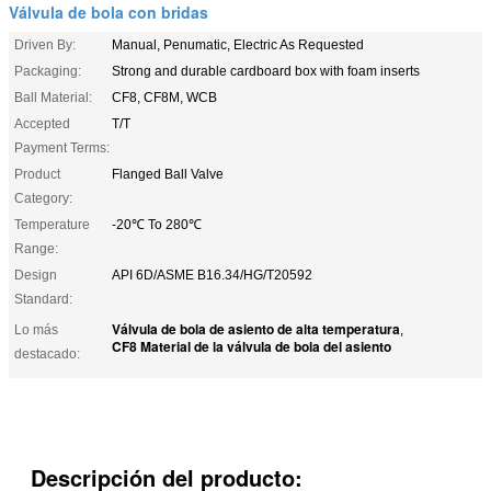
Válvula de bola con bridas
Driven By:
Manual, Penumatic, Electric As Requested
Packaging:
Strong and durable cardboard box with foam inserts
Ball Material:
CF8, CF8M, WCB
Accepted
T/T
Payment Terms:
Product
Flanged Ball Valve
Category:
Temperature
-20℃ To 280℃
Range:
Design
API 6D/ASME B16.34/HG/T20592
Standard:
Válvula de bola de asiento de alta temperatura
Lo más
,
CF8 Material de la válvula de bola del asiento
destacado:
Descripción del producto: