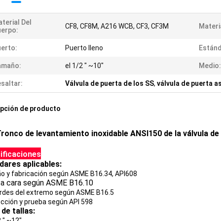
terial Del
CF8, CF8M, A216 WCB, CF3, CF3M
Materi
erpo:
erto:
Puerto lleno
Estánd
amaño:
el 1/2 " ~10"
Medio:
saltar:
Válvula de puerta de los SS
,
válvula de puerta 
pción de producto
ronco de levantamiento inoxidable ANSI150 de la válvula de 
ificaciones
dares aplicables:
o y fabricación según ASME B16.34, API608
a a cara según ASME B16.10
rdes del extremo según ASME B16.5
cción y prueba según API 598
de tallas:
2 " ~12"