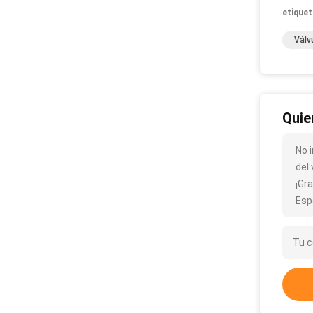
etiquet
Válv
Quie
No i
del
¡Gra
Esp