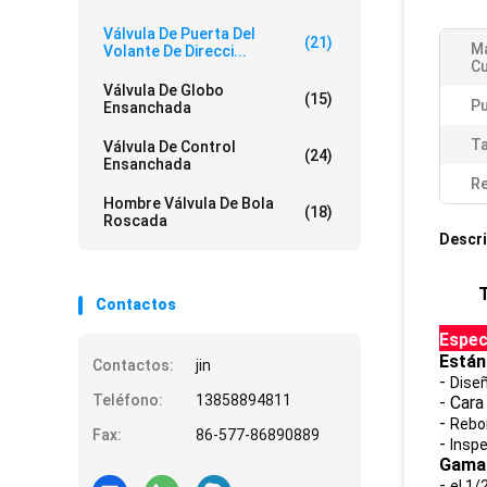
Válvula De Puerta Del
(21)
Ma
Volante De Direcci...
Cu
Válvula De Globo
(15)
Pu
Ensanchada
T
Válvula De Control
(24)
Ensanchada
Re
Hombre Válvula De Bola
(18)
Roscada
Descri
T
Contactos
Espec
Están
Contactos:
jin
-
Diseñ
Teléfono:
13858894811
- Car
-
Rebo
Fax:
86-577-86890889
-
Inspe
Gama 
-
el 1/