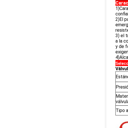
Carac
1)Cara
confia
2)El p
emergi
resist
3) el 
a la c
y de f
exigen
4)Alca
Selec
Válvu
Están
Presi
Materi
válvul
Tipo 