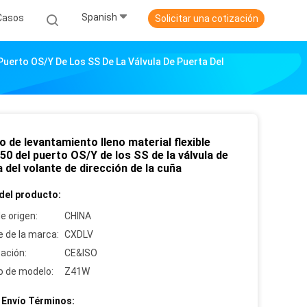
Spanish
Casos
Solicitar una cotización
Puerto OS/Y De Los SS De La Válvula De Puerta Del
 de levantamiento lleno material flexible
0 del puerto OS/Y de los SS de la válvula de
 del volante de dirección de la cuña
del producto:
e origen:
CHINA
 de la marca:
CXDLV
cación:
CE&ISO
 de modelo:
Z41W
 Envío Términos: