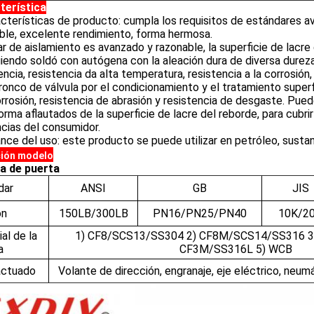
terística
cterísticas de producto: cumpla los requisitos de estándares ava
ble, excelente rendimiento, forma hermosa.
ar de aislamiento es avanzado y razonable, la superficie de lacre
endo soldó con autógena con la aleación dura de diversa dureza,
encia, resistencia da alta temperatura, resistencia a la corrosión,
tronco de válvula por el condicionamiento y el tratamiento superfi
orrosión, resistencia de abrasión y resistencia de desgaste. Pued
orma aflautados de la superficie de lacre del reborde, para cubr
cias del consumidor.
nce del uso: este producto se puede utilizar en petróleo, sustanc
ción modelo
la de puerta
dar
ANSI
GB
JIS
ón
150LB/300LB
PN16/PN25/PN40
10K/2
al de la
1) CF8/SCS13/SS304 2) CF8M/SCS14/SS316 3
a
CF3M/SS316L 5) WCB
actuado
Volante de dirección, engranaje, eje eléctrico, neum