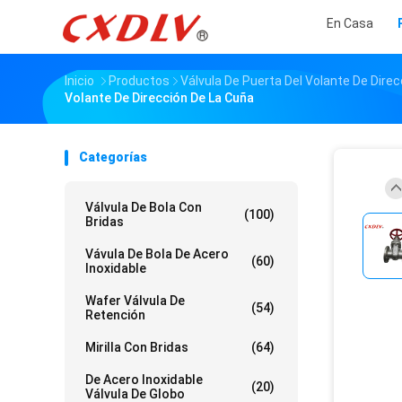
En Casa
Inicio
Productos
Válvula De Puerta Del Volante De Direc
Volante De Dirección De La Cuña
Categorías
Válvula De Bola Con
(100)
Bridas
Vávula De Bola De Acero
(60)
Inoxidable
Wafer Válvula De
(54)
Retención
Mirilla Con Bridas
(64)
De Acero Inoxidable
(20)
Válvula De Globo