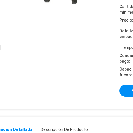
Cantid
mínima
Precio
Detall
empaq
Tiempo
Condic
pago:
Capaci
fuente
ación Detallada
Descripción De Producto