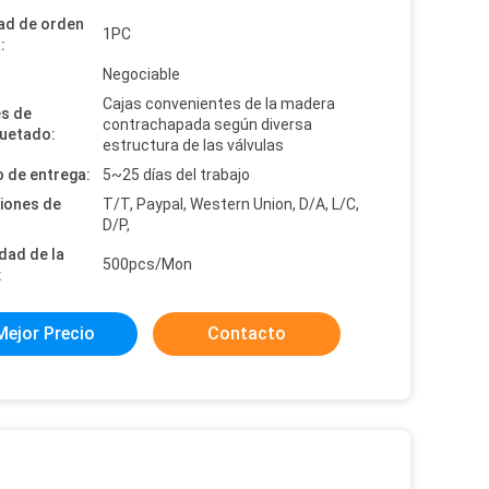
ad de orden
1PC
:
:
Negociable
Cajas convenientes de la madera
es de
contrachapada según diversa
uetado:
estructura de las válvulas
 de entrega:
5~25 días del trabajo
iones de
T/T, Paypal, Western Union, D/A, L/C,
D/P,
dad de la
500pcs/Mon
:
Mejor Precio
Contacto