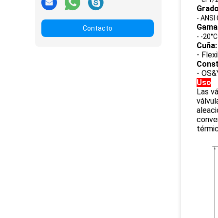
Grado
- ANSI
Gama 
Contacto
- -20°
Cuña:
- Flexi
Const
-
OS&Y
Uso
Las vá
válvul
aleaci
conven
térmi