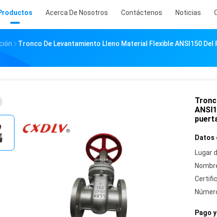
Productos
Acerca De Nosotros
Contáctenos
Noticias
ción
Tronco De Levantamiento Lleno Material Flexible ANSI150 Del 
Tronco
ANSI15
puerta
Datos 
Lugar d
Nombre
Certifi
Número
Pago y