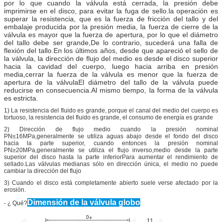
por lo que cuando la válvula está cerrada, la presión debe
imprimirse en el disco, para evitar la fuga de sello.la operación es
superar la resistencia, que es la fuerza de fricción del tallo y del
embalaje producida por la presión media, la fuerza de cierre de la
válvula es mayor que la fuerza de apertura, por lo que el diámetro
del tallo debe ser grande,De lo contrario, sucederá una falla de
flexión del tallo.En los últimos años, desde que apareció el sello de
la válvula, la dirección de flujo del medio es desde el disco superior
hacia la cavidad del cuerpo, luego hacia arriba en presión
media,cerrar la fuerza de la válvula es menor que la fuerza de
apertura de la válvulaEl diámetro del tallo de la válvula puede
reducirse en consecuencia.Al mismo tiempo, la forma de la válvula
es estricta.
1) La resistencia del fluido es grande, porque el canal del medio del cuerpo es
tortuoso, la resistencia del fluido es grande, el consumo de energía es grande
2) Dirección de flujo medio cuando la presión nominal
PN≤16MPa,generalmente se utiliza aguas abajo desde el fondo del disco
hacia la parte superior, cuando entonces la presión nominal
PN≥20MPa,generalmente se utiliza el flujo inverso,medio desde la parte
superior del disco hasta la parte inferiorPara aumentar el rendimiento de
sellado.
Las válvulas medianas sólo en dirección única, el medio no puede
cambiar la dirección del flujo
3) Cuando el disco está completamente abierto suele verse afectado por la
erosión.
Dimensión de la válvula globo
- ¿ Qué?