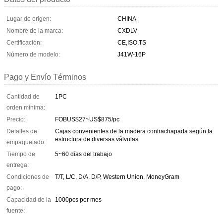
Lugar de origen:
CHINA
Nombre de la marca:
CXDLV
Certificación:
CE,ISO,TS
Número de modelo:
J41W-16P
Pago y Envío Términos
Cantidad de
1PC
orden mínima:
Precio:
FOBUS$27~US$875/pc
Detalles de
Cajas convenientes de la madera contrachapada según la
estructura de diversas válvulas
empaquetado:
Tiempo de
5~60 días del trabajo
entrega:
Condiciones de
T/T, L/C, D/A, D/P, Western Union, MoneyGram
pago:
Capacidad de la
1000pcs por mes
fuente: