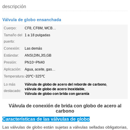
descripción
Válvula de globo ensanchada
Cuerpo:
CF8, CF8M, WCB…
Tamaño del
1 a 18 pulgadas
puerto:
Conexión:
Las demás
Estándar:
ANSI,DIN,JIS,GB
Presión:
PN10~PN40
Aplicación:
Agua, aceite, gas…
Temperatura:
-20℃~325℃
Válvula de globo de acero del reborde de carbono
Lo más
,
válvula de globo de acero inoxidable
,
destacado:
Válvula de globo con brida con garantía
Válvula de conexión de brida con globo de acero al
carbono
Características de las válvulas de globo
Las válvulas de globo están sujetas a válvulas selladas obligatorias,