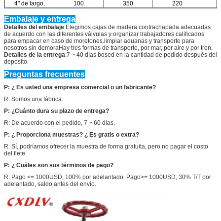
4" de largo.
100
350
220
Embalaje y entrega
Detalles del embalaje
:Elegimos cajas de madera contrachapada adecuadas
de acuerdo con las diferentes válvulas y organizar trabajadores calificados
para empacar en caso de moretones.limpiar aduanas y transporte para
nosotros sin demoraHay tres formas de transporte, por mar, por aire y por tren.
Detalles de la entrega
:7 ~ 40 días bosed en la cantidad de pedido después del
depósito.
Preguntas frecuentes
P: ¿ Es usted una empresa comercial o un fabricante?
R: Somos una fábrica.
P: ¿Cuánto dura su plazo de entrega?
R: De acuerdo con el pedido, 7 ~ 60 días.
P: ¿ Proporciona muestras? ¿ Es gratis o extra?
R: Sí, podríamos ofrecer la muestra de forma gratuita, pero no pagar el costo
del flete.
P: ¿ Cuáles son sus términos de pago?
R: Pago <= 1000USD, 100% por adelantado. Pago>= 1000USD, 30% T/T por
adelantado, saldo antes del envío.