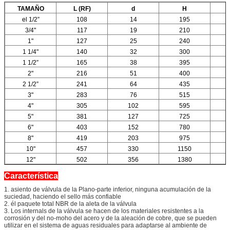
TAMAÑO
L (RF)
d
H
el 1/2”
108
14
195
3/4"
117
19
210
1"
127
25
240
1 1/4"
140
32
300
1 1/2”
165
38
395
2"
216
51
400
2 1/2”
241
64
435
3"
283
76
515
4"
305
102
595
5"
381
127
725
6"
403
152
780
8"
419
203
975
10"
457
330
1150
12"
502
356
1380
Característica
1. asiento de válvula de la Plano-parte inferior, ninguna acumulación de la
suciedad, haciendo el sello más confiable
2. él paquete total NBR de la aleta de la válvula
3. Los internals de la válvula se hacen de los materiales resistentes a la
corrosión y del no-moho del acero y de la aleación de cobre, que se pueden
utilizar en el sistema de aguas residuales para adaptarse al ambiente de