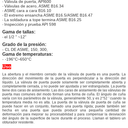
Válvula de puerta, API600
-
Válvulas de acero, ASME B16.34
-
ASME cara a cara B16.10
-
El extremo ensancha ASME B16.5/ASME B16.47
-
La soldadura a tope termina ASME B16.25
-
Inspección y prueba API 598
-
Gama de tallas:
el 1/2 " ~12"
-
Grado de la presión:
- CL DE ASME, 150, 300,
Gama de temperaturas:
- -196°C~650°C
Uso
La abertura y el miembro cerrado de la válvula de puerta es una puerta. La
dirección del movimiento de la puerta es perpendicular a la dirección del
líquido. La válvula de puerta puede solamente ser completamente abierta y
completamente cerrada, y no puede ser ajustada y ser estrangulada. La puerta
tiene dos caras de aislamiento. Las dos caras de aislamiento de las válvulas de
puerta mas comunes del modo forman una forma de cuña. El ángulo de cuña
varía con los parámetros de la válvula, generalmente 50, y es 2°52 ' cuando la
temperatura media no es alta. La puerta de la válvula de puerta de cuña se
puede hacer en un conjunto, llamado una puerta rígida; puede también ser
hecha en una puerta que pueda producir una pequeña cantidad de
deformación para mejorar su procesabilidad y para compensar la desviación
del ángulo de la superficie de lacre durante el proceso. Llaman el tablero un
obturador resistente.