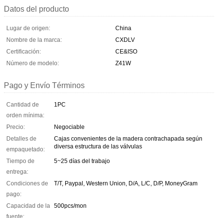
Datos del producto
Lugar de origen:
China
Nombre de la marca:
CXDLV
Certificación:
CE&ISO
Número de modelo:
Z41W
Pago y Envío Términos
Cantidad de
1PC
orden mínima:
Precio:
Negociable
Detalles de
Cajas convenientes de la madera contrachapada según
diversa estructura de las válvulas
empaquetado:
Tiempo de
5~25 días del trabajo
entrega:
Condiciones de
T/T, Paypal, Western Union, D/A, L/C, D/P, MoneyGram
pago:
Capacidad de la
500pcs/mon
fuente: