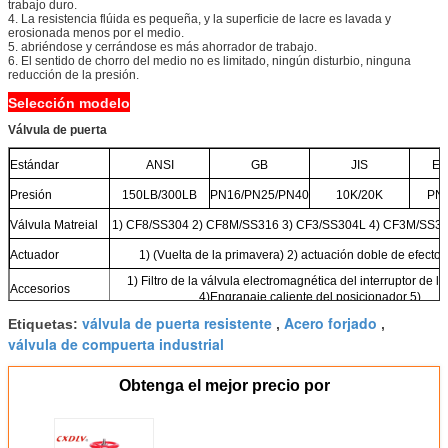
trabajo duro.
4. La resistencia flúida es pequeña, y la superficie de lacre es lavada y
erosionada menos por el medio.
5. abriéndose y cerrándose es más ahorrador de trabajo.
6. El sentido de chorro del medio no es limitado, ningún disturbio, ninguna
reducción de la presión.
Selección modelo
Válvula de puerta
Estándar
ANSI
GB
JIS
Es
Presión
150LB/300LB
PN16/PN25/PN40
10K/20K
PN
Válvula Matreial
1) CF8/SS304 2) CF8M/SS316 3) CF3/SS304L 4) CF3M/SS3
Actuador
1) (Vuelta de la primavera) 2) actuación doble de efecto 
1) Filtro de la válvula electromagnética del interruptor de lím
Accesorios
4)Engranaje caliente del posicionador 5)
válvula de puerta resistente
Acero forjado
Etiquetas:
,
,
válvula de compuerta industrial
Obtenga el mejor precio por